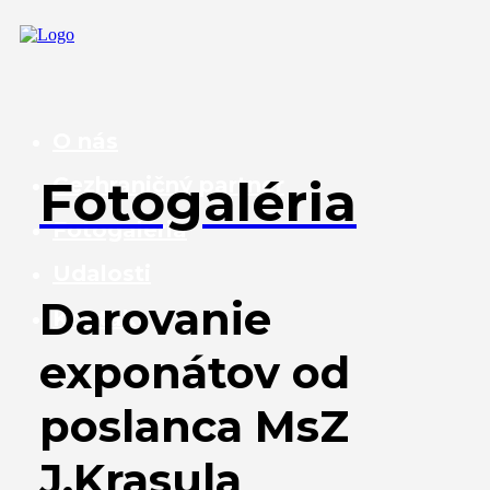
O nás
Fotogaléria
Cezhraničný partner
Fotogaléria
Udalosti
Darovanie
Kontakt
exponátov od
poslanca MsZ
J.Krasula