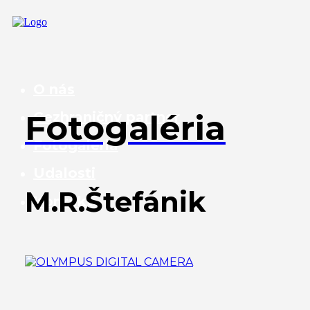
O nás
Fotogaléria
Cezhraničný partner
Fotogaléria
Udalosti
M.R.Štefánik
Kontakt