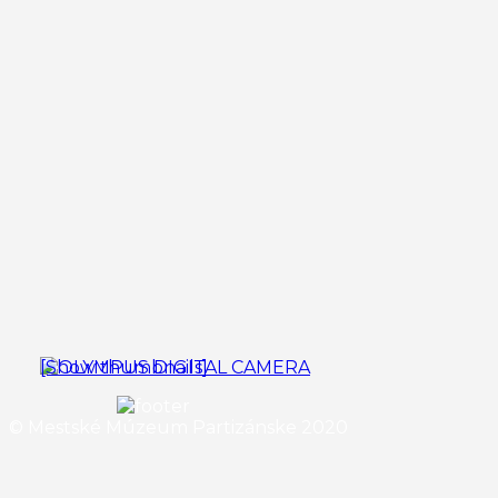
[Show thumbnails]
© Mestské Múzeum Partizánske 2020